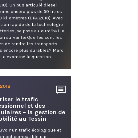
018). Un bus articulé diesel
me encore plus de 50 litres
0 kilomètres (DPA 2018). Avec
ution rapide de la technologie
tteries, se pose aujourd’hui la
on suivante: Quelles sont les
s de rendre les transports
s encore plus durables? Marc
li a examiné la question.
. 2018
iser le trafic
essionnel et des
ulaires – la gestion de
obilité au Tessin
voir un trafic écologique et
lement compatible par