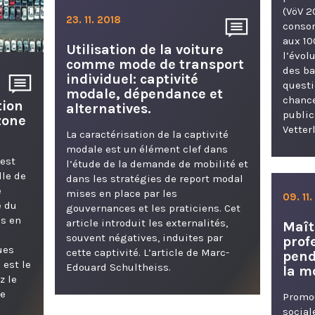
(VöV 2
23. 11. 2018
consom
aux 10
Utilisation de la voiture
l’évol
comme mode de transport
des ba
individuel: captivité
questi
modale, dépendance et
chance
tion
alternatives.
public
zone
Vetter
La caractérisation de la captivité
modale est un élément clef dans
est
l’étude de la demande de mobilité et
lle de
dans les stratégies de report modal
e
mises en place par les
09. 11
e du
gouvernances et les praticiens. Cet
s en
article introduit les externalités,
Maîtr
souvent négatives, induites par
prof
ues
cette captivité. L’article de Marc-
pend
 est le
Edouard Schultheiss.
la m
z le
ne
Promou
socia