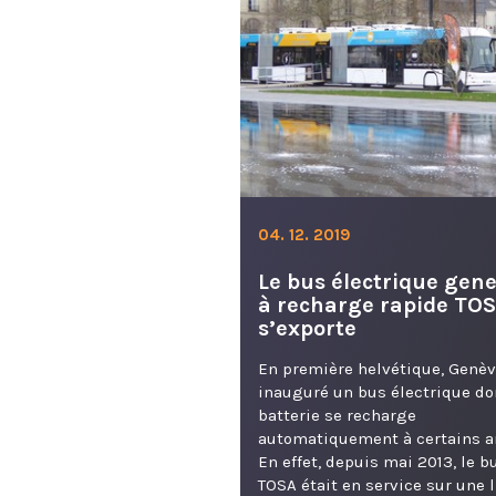
04. 12. 2019
Le bus électrique gene
à recharge rapide TO
s’exporte
En première helvétique, Genèv
inauguré un bus électrique do
batterie se recharge
automatiquement à certains ar
En effet, depuis mai 2013, le b
TOSA était en service sur une 