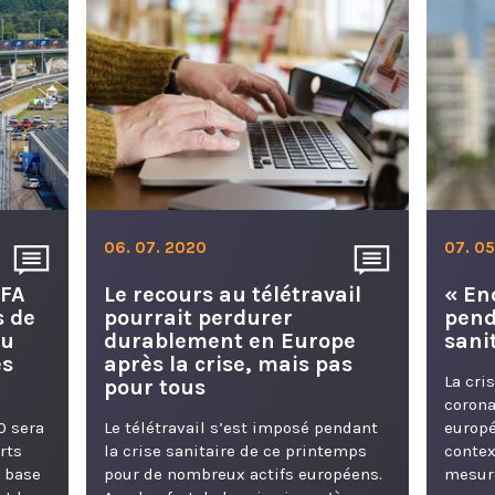
06. 07. 2020
07. 0
LFA
Le recours au télétravail
« En
s de
pourrait perdurer
pend
du
durablement en Europe
sani
es
après la crise, mais pas
La cri
pour tous
corona
0 sera
Le télétravail s’est imposé pendant
europé
rts
la crise sanitaire de ce printemps
contex
e base
pour de nombreux actifs européens.
mesure