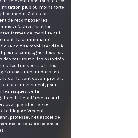
ais relèvent dans tous les cas
limitation plus ou moins forte
placements. Celles-ci
ent de recomposer les
mmes d’activités et les
entes formes de mobilité qui
coulent. La communauté
ifique doit se mobiliser dès à
t pour accompagner tous les
s des territoires, les autorités
ques, les transporteurs, les
geurs notamment dans les
ons qu'ils vont devoir prendre
es mois qui viennent, pour
r les risques de la
ation de l’épidémie à court
et pour planifier la vie
s. Le blog de Vincent
nn, professeur et asocié de
'homme, bureau de sciences
es.