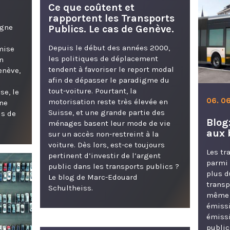
e
Ce que coûtent et
l
rapportent les Transports
igne
Publics. Le cas de Genève.
Depuis le début des années 2000,
mise
les politiques de déplacement
n
tendent à favoriser le report modal
enève,
afin de dépasser le paradigme du
tout-voiture. Pourtant, la
se, le
06. 06
motorisation reste très élevée en
gne
Suisse, et une grande partie des
is de
Blog
ménages basent leur mode de vie
aux 
sur un accès non-restreint à la
voiture. Dès lors, est-ce toujours
Les tr
pertinent d’investir de l’argent
parmi 
public dans les transports publics ?
plus d
Le blog de Marc-Edouard
transp
Schultheiss.
même 
émissi
émissi
public