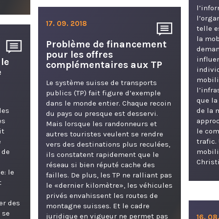
l’info
l’orga
17. 09. 2018
telle 
la mobi
Problème de financement
demand
pour les offres
influ
ule
complémentaires aux TP
indivi
e
mobili
Le système suisse de transports
l’infra
publics (TP) fait figure d’exemple
que la
dans le monde entier. Chaque recoin
les
de la 
du pays ou presque est desservi.
es
approc
Mais lorsque les randonneurs et
it
le co
autres touristes veulent se rendre
e
trafic
vers des destinations plus reculées,
 de
mobili
ils constatent rapidement que le
Christ
réseau si bien réputé cache des
e: le
failles. De plus, les TP ne ralliant pas
t
le «dernier kilomètre», les véhicules
privés envahissent les routes de
er des
montagne suisses. Et le cadre
 se
juridique en vigueur ne permet pas
16. 08