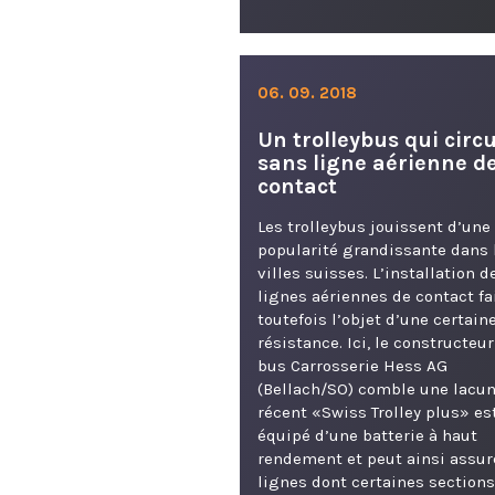
06. 09. 2018
Un trolleybus qui circ
sans ligne aérienne d
contact
Les trolleybus jouissent d’une
popularité grandissante dans 
villes suisses. L’installation d
lignes aériennes de contact fa
toutefois l’objet d’une certain
résistance. Ici, le constructeur
bus Carrosserie Hess AG
(Bellach/SO) comble une lacun
récent «Swiss Trolley plus» es
équipé d’une batterie à haut
rendement et peut ainsi assur
lignes dont certaines sections