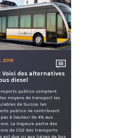
. 2019
: Voici des alternatives
bus diesel
ansports publics comptent
les moyens de transport les
urables de Suisse: les
orts publics ne contribuent
pas à hauteur de 4% aux
ons. La majeure partie des
ons de CO2 des transports
s est due ici aux lignes de bus