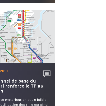
. 2019
unnel de base du
ri renforce le TP au
in
rte motorisation et un faible
’utilisation des TP: c’est ainsi