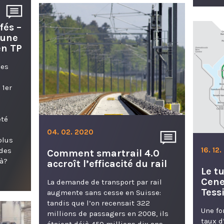
fés –
 une
en TP
ues
 1er
i
été
04. 02. 2020
plus
16. 12
 des
Comment smartrail 4.0
là?
accroît l’efficacité du rail
Le t
Cene
La demande de transport par rail
Tess
augmente sans cesse en Suisse:
tandis que l’on recensait 322
Une fo
millions de passagers en 2008, ils
taux d
étaient déjà 450 millions dix ans