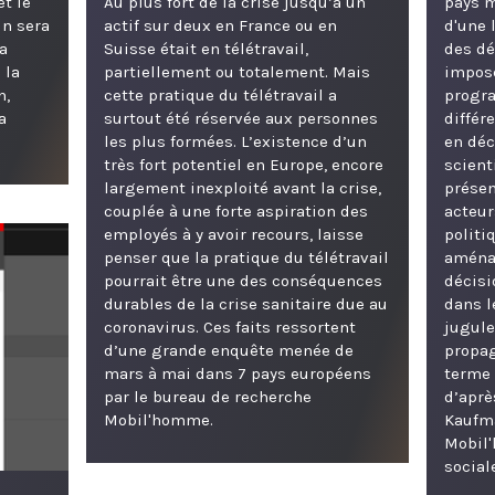
et le
Au plus fort de la crise jusqu’à un
pays m
in sera
actif sur deux en France ou en
d'une 
a
Suisse était en télétravail,
des dé
 la
partiellement ou totalement. Mais
impos
n,
cette pratique du télétravail a
progra
a
surtout été réservée aux personnes
différ
les plus formées. L’existence d’un
en dé
très fort potentiel en Europe, encore
scient
largement inexploité avant la crise,
présen
couplée à une forte aspiration des
acteur
employés à y avoir recours, laisse
politi
penser que la pratique du télétravail
aména
pourrait être une des conséquences
décisi
durables de la crise sanitaire due au
dans l
coronavirus. Ces faits ressortent
jugule
d’une grande enquête menée de
propag
mars à mai dans 7 pays européens
terme 
par le bureau de recherche
d’aprè
Mobil'homme.
Kaufma
Mobil
social