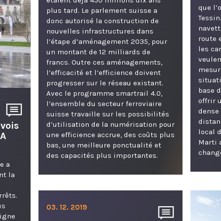
que l’
plus tard. Le parlement suisse a
Tessin
donc autorisé la construction de
navett
nouvelles infrastructures dans
route 
l’étape d’aménagement 2035, pour
les c
un montant de 12 milliards de
veulen
francs. Outre ces aménagements,
mesure
l’efficacité et l’efficience doivent
situat
progresser sur le réseau existant.
base d
Avec le programme smartrail 4.0,
offrir
l’ensemble du secteur ferroviaire
dense 
suisse travaille sur les possibilités
distan
vois
d’utilisation de la numérisation pour
local 
SA
une efficience accrue, des coûts plus
Marti 
bas, une meilleure ponctualité et
chang
des capacités plus importantes.
e a
nt la
rêts.
us
03. 12. 2019
ligne