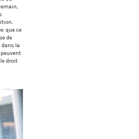
demain,
s
ition.
e: que ce
se de
 dans la
s peuvent
le droit