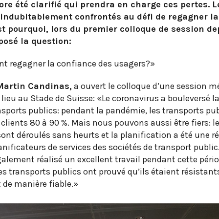
core été clarifié qui prendra en charge ces pertes. L
 indubitablement confrontés au défi de regagner la
st pourquoi, lors du premier colloque de session de
posé la question:
nt regagner la confiance des usagers?»
 Martin Candinas,
a ouvert le colloque d’une session 
lieu au Stade de Suisse: «Le coronavirus a bouleversé l
ansports publics: pendant la pandémie, les transports pu
 clients 80 à 90 %. Mais nous pouvons aussi être fiers: l
nt déroulés sans heurts et la planification a été une r
nificateurs de services des sociétés de transport public.
galement réalisé un excellent travail pendant cette pério
es transports publics ont prouvé qu’ils étaient résistants
t de manière fiable.»