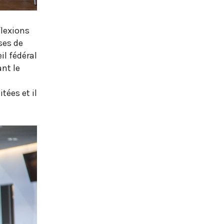
lexions
ses de
il fédéral
nt le
tées et il