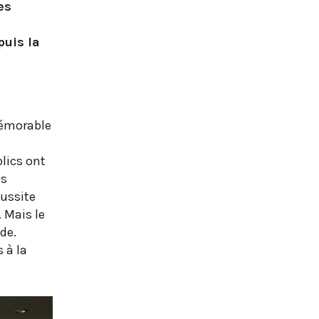
es
puis la
mémorable
a
blics ont
es
éussite
 Mais le
de.
 à la