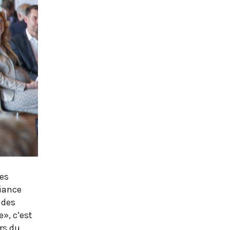
les
iance
 des
e», c’est
ers du