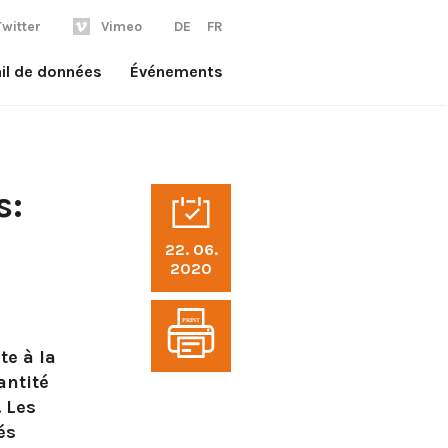
Twitter
Vimeo
DE
FR
ail de données
Événements
s:
22. 06.
2020
PRINT
te à la
antité
. Les
és