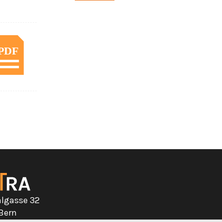
algasse 32
 Bern