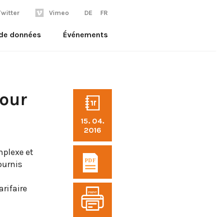
Twitter
Vimeo
DE
FR
 de données
Événements
pour
15. 04.
2016
mplexe et
fournis
rifaire
PRINT