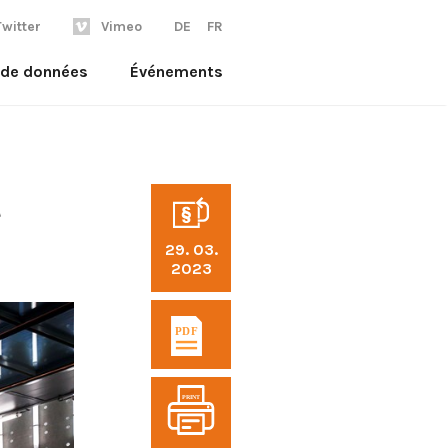
Twitter
Vimeo
DE
FR
l de données
Événements
t
29. 03.
2023
PRINT