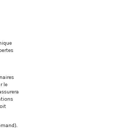
unique
pertes
nnaires
r le
 assurera
ations
oit
lemand).