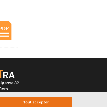
algasse 32
 Bern
328 32 32
Tout accepter