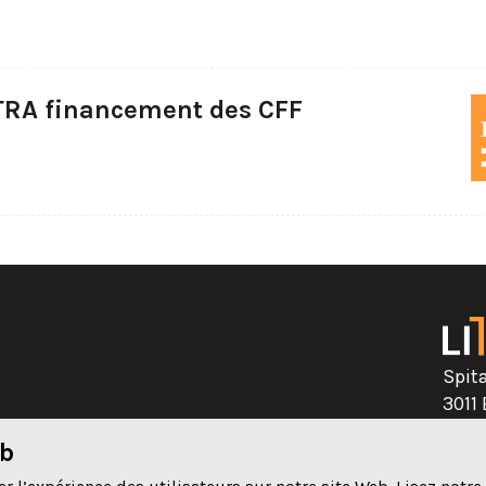
ITRA financement des CFF
Spit
3011
eb
031 
té