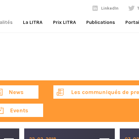
LinkedIn
alités
La LITRA
Prix LITRA
Publications
Porta
News
Les communiqués de pre
Events
22. 02. 2018
07. 02