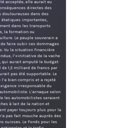
été acceptée, elle aurait eu
onséquences directes des
s douloureuses dans des
 étatiques importantes,
ment dans les transports
s, la formation ou
culture. Le peuple souverain a
 de faire subir ces dommages
s. Vu la situation financière
endue, l’«initiative de la vache
», qui aurait amputé le budget
l de 1,5 milliard de francs par
aurait pas été supportable. Le
 l’a bien compris et a rejeté
exigence irresponsable du
automobiliste. L’arnaque selon
le les automobilistes seraient
ches à lait de la nation et
ent payer toujours plus pour la
n’a pas fait mouche auprès des
ns suisses. Le Fonds pour les
 nationales et le trafic