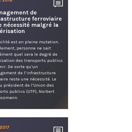
nagement de
frastructure ferroviaire
e nécessité malgré la
risation
ilité est en pleine mutation.
lement, personne ne sait
ément quel sera le degré de
sation des transports publics
enir. De sorte qu’un
ement de l’infrastructure
iaire reste une nécessité. Le
u président de l’Union des
orts publics (UTP), Norbert
ssmann.
 2017