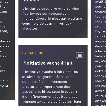
illet
avait 
t la
pour c
L’initiative populaire «Pro Service
 dans
coupe
Public» est pernicieuse et
tâches
mensongère: elle n’est autre qu’une
eur
notam
coquille vide et un miroir aux
oluer
public
alouettes.
2016,
l’agri
refusé
faires
au pay
rencés
déjà t
e
à lait
07. 04. 2016
tres
fédéra
an, n’
l’initiative vache à lait
.
peuple
ents
cette 
L’initiative «Vache à lait» est une
lobby 
atteinte au système éprouvé de la
 leur
laquel
Suisse et à de nombreuses
ément
les va
prestations importantes des
devrai
pouvoirs publics. Sous le couvert
route 
d’un «financement équitable des
citoye
transports», elle vise à redistribuer
routes