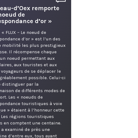
eau-d’Oex remporte
 noeud de
espondance d’or »
x « FLUX – Le noeud de
pondance d’or » est l’un des
e mobilité les plus prestigieux
sse. Il récompense chaque
 un noeud permettant aux
aires, aux touristes et aux
 voyageurs de se déplacer le
gréablement possible. Celui-ci
e distinguer par la
aison de différents modes de
ort. Les « noeuds de
pondance touristiques à voie
ue » étaient à l’honneur cette
 Les régions touristiques
s en comptent une centaine.
y a examiné de près une
ine d’entre eux, tous ayant