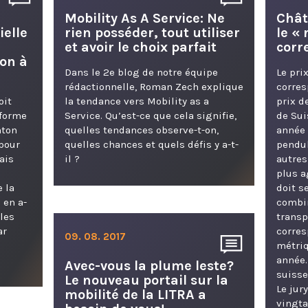
Mobility As A Service: Ne
Chât
ielle
rien posséder, tout utiliser
le «
et avoir le choix parfait
corr
on à
Dans le 2e blog de notre équipe
Le pri
rédactionnelle, Roman Zech explique
corres
oit
la tendance vers Mobility as a
prix d
 forme
Service. Qu’est-ce que cela signifie,
de Sui
nton
quelles tendances observe-t-on,
année
 pour
quelles chances et quels défis y a-t-
pendul
ais
il ?
autres
plus a
 la
doit s
 en a-
combin
lles
transp
ar
corres
09. 08. 2017
métriq
année.
Avec-vous la plume leste?
suisse
Le nouveau portail sur la
Le jur
mobilité de la LITRA a
vingta