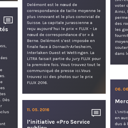
Delémont est le nœud de
voter 
correspondance de taille moyenne le
Ainsi,
plus innovant et le plus convivial de
permet
Suisse. La capitale jurassienne a
des ro
tés
reçu aujourd’hui le prix « FLUX – Le
les go
nœud de correspondance d’or » à
fourni
Berne. Delémont s’est imposée en
moyens
ass,
finale face à Dornach-Arlesheim,
souten
Interlaken Ouest et Wettingen. La
dans l
dées
LITRA faisait partie du jury FLUX pour
la première fois. Vous trouvez tout le
de
communiqué de presse ici. ​​Vous
es.
trouvez ici des photos sur le prix
de
FLUX 2016.
des
06. 06
tes
. Dès
Merc
ur
11. 05. 2016
nclus
L’initi
en auc
l’initiative «Pro Service
ont
dus à 
public»