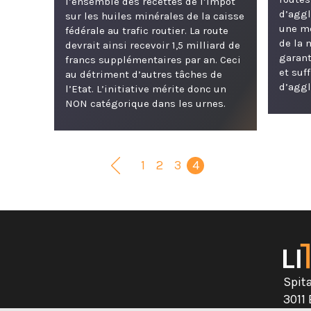
l’ensemble des recettes de l’impôt
d’aggl
sur les huiles minérales de la caisse
une me
fédérale au trafic routier. La route
de la 
devrait ainsi recevoir 1,5 milliard de
garant
francs supplémentaires par an. Ceci
et suf
au détriment d’autres tâches de
d’aggl
l’Etat. L’initiative mérite donc un
NON catégorique dans les urnes.
1
2
3
4
Spit
3011