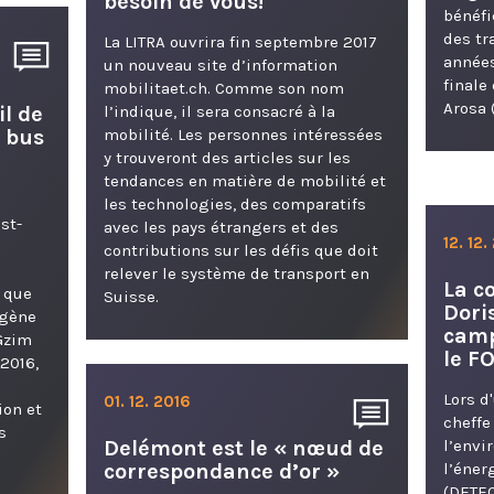
besoin de vous!
bénéfi
des tr
La LITRA ouvrira fin septembre 2017
années
un nouveau site d’information
finale
:
mobilitaet.ch. Comme son nom
Arosa 
il de
l’indique, il sera consacré à la
e bus
mobilité. Les personnes intéressées
y trouveront des articles sur les
tendances en matière de mobilité et
les technologies, des comparatifs
st-
avec les pays étrangers et des
12. 12.
contributions sur les défis que doit
relever le système de transport en
La c
 que
Suisse.
Dori
ogène
camp
Gzim
le F
 2016,
Lors d
01. 12. 2016
ion et
cheffe
s
Delémont est le « nœud de
l’envi
correspondance d’or »
l’éner
(DETEC