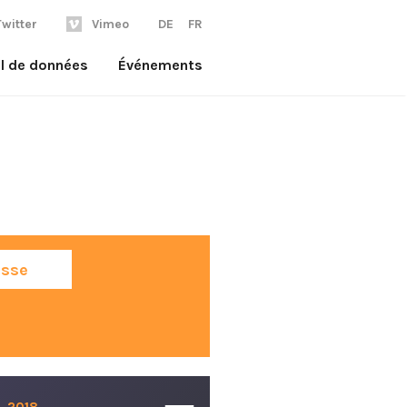
Twitter
Vimeo
DE
FR
il de données
Événements
sse
. 2018