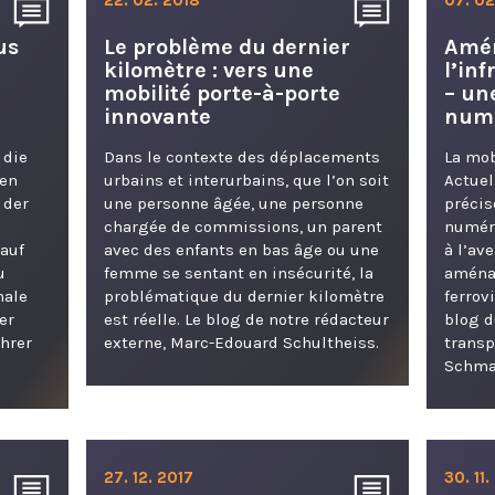
us
Le problème du dernier
Amé
kilomètre : vers une
l’in
mobilité porte-à-porte
– un
innovante
numé
 die
Dans le contexte des déplacements
La mob
nen
urbains et interurbains, que l’on soit
Actuel
 der
une personne âgée, une personne
précis
chargée de commissions, un parent
numéri
auf
avec des enfants en bas âge ou une
à l’av
u
femme se sentant en insécurité, la
aménag
nale
problématique du dernier kilomètre
ferrov
er
est réelle. Le blog de notre rédacteur
blog d
hrer
externe, Marc-Edouard Schultheiss.
transp
Schma
27. 12. 2017
30. 11.