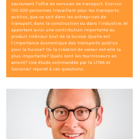
seulement l’offre de services de transport. Environ
100 000 personnes travaillent pour les transports
publics, que ce soit dans les entreprises de
transport, dans la construction ou dans l’industrie, et
apportent ainsi une contribution importante au
produit intérieur brut de la Suisse. Quelle est
l’importance économique des transports publics
pour la Suisse? Où la création de valeur est-elle la
plus importante? Quels sont les fournisseurs en
amont? Une étude commandée par la LITRA et
Swissrail répond à ces questions.