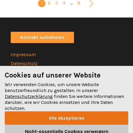
1
2
3
4
…
8
Kontakt aufnehmen
Impressum
Datenschutz
Statuten
Cookies auf unserer Website
Wir verwenden Cookies, um unsere Website
benutzerfreundlich zu gestalten. In unserer
Datenschutzerklärung
finden Sie weitere Informationen
darüber, wie wir Cookies einsetzen und Ihre Daten
Spitalgasse 32
schützen.
3011 Bern
Alle akzeptieren
031 328 32 32
Nicht-essentielle Cookies verweigern