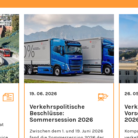
19. 06. 2026
26. 0
Verkehrspolitische
Verk
Beschlüsse:
Vors
Sommersession 2026
202
at
Zwischen dem 1. und 19. Juni 2026
Kompa
vice
fand die Sommersession 2026 der
verke