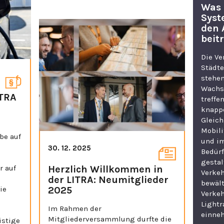
Was 
Syst
den 
beit
Die Ve
Städt
stehen
Wachs
ITRA
treffe
knappe
Gleich
Mobili
be auf
und i
30. 12. 2025
Bedürf
gestal
r auf
Herzlich Willkommen in
Verkeh
der LITRA: Neumitglieder
bewält
ie
2025
Verke
Lightr
Im Rahmen der
einne
Mitgliederversammlung durfte die
istige