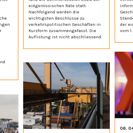
eidgenössischen Räte statt.
inform
Nachfolgend werden die
Gesch
sche
wichtigsten Beschlüsse zu
Ständ
ungen
verkehrspolitischen Geschäften in
der e
r
Kurzform zusammengefasst. Die
vom 1.
Auflistung ist nicht abschliessend.
und
06. 0