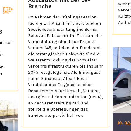
Austausch mit der öV-
wicht
Branche
verke
Kurzf
Im Rahmen der Frühlingssession
Auflis
lud die LITRA zu ihrer traditionellen
Sessionsveranstaltung ins Berner
6
Bellevue Palace ein. Im Zentrum der
Veranstaltung stand das Projekt
it der
Verkehr ‘45, mit dem der Bundesrat
die strategischen Eckwerte für die
V-
Weiterentwicklung der Schweizer
Verkehrsinfrastrukturen bis ins Jahr
on
2045 festgelegt hat. Als Ehrengast
te
nahm Bundesrat Albert Rösti,
Vorsteher des Eidgenössischen
Departements für Umwelt, Verkehr,
Energie und Kommunikation (UVEK),
an der Veranstaltung teil und
stellte die Überlegungen des
Bundesrats persönlich vor.
19. 02