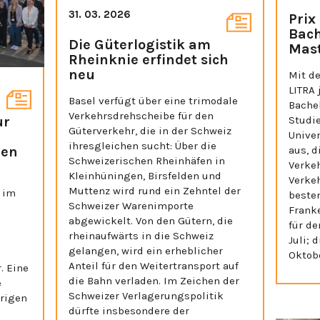
31. 03. 2026
Prix
Bach
Die Güterlogistik am
Mast
Rheinknie erfindet sich
neu
Mit de
LITRA
Basel verfügt über eine trimodale
Bache
Verkehrsdrehscheibe für den
ur
Studi
Güterverkehr, die in der Schweiz
Unive
ihresgleichen sucht: Über die
den
aus, d
Schweizerischen Rheinhäfen in
Verkeh
Kleinhüningen, Birsfelden und
Verke
Muttenz wird rund ein Zehntel der
 im
beste
Schweizer Warenimporte
Frank
abgewickelt. Von den Gütern, die
für de
rheinaufwärts in die Schweiz
Juli; 
gelangen, wird ein erheblicher
Oktobe
Anteil für den Weitertransport auf
. Eine
die Bahn verladen. Im Zeichen der
e
Schweizer Verlagerungspolitik
hrigen
dürfte insbesondere der