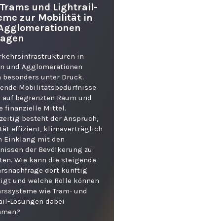
Trams und Lightrail-
eme zur Mobilität in
Agglomerationen
ragen
rkehrsinfrastrukturen in
en und Agglomerationen
 besonders unter Druck.
ende Mobilitätsbedürfnisse
n auf begrenzten Raum und
 finanzielle Mittel.
zeitig besteht der Anspruch,
tät effizient, klimaverträglich
m Einklang mit den
nissen der Bevölkerung zu
ten. Wie kann die steigende
rsnachfrage dort künftig
igt und welche Rolle können
hrssysteme wie Tram- und
ail-Lösungen dabei
hmen?