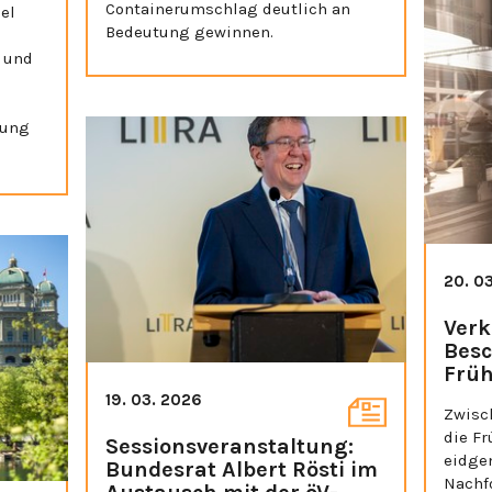
Containerumschlag deutlich an
el
Bedeutung gewinnen.
 und
gung
20. 0
Verk
Besc
Früh
19. 03. 2026
Zwisc
die F
Sessionsveranstaltung:
eidgen
Bundesrat Albert Rösti im
Nachf