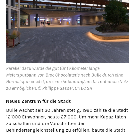
Parallel dazu wurde die gut fünf Kilometer lange
Meterspurbahn von Broc Chocolaterie nach Bulle durch eine
Normalspur ersetzt, um eine Anbindung an das nationale Netz
zu ermöglichen. © Philippe Gasser, CITEC SA
Neues Zentrum für die Stadt
Bulle wächst seit 30 Jahren stetig: 1990 zählte die Stadt
12’000 Einwohner, heute 27’000. Um mehr Kapazitäten
zu schaffen und die Vorschriften der
Behindertengleichstellung zu erfüllen, baute die Stadt