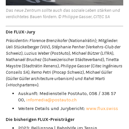
Das neue Zentrum sollte auch das soziale Leben stärken und
verdichtetes Bauen fördern. © Philippe Gasser, CITEC SA
Die FLUX-Jury
Präsidentin: Florence Brenzikofer (Nationalrätin); Mitglieder:
Ueli Stückelberger (VöV), Stéphanie Penher (Verkehrs-Club der
Schweiz), Luzius Weber (PostAuto), Michael Bützer (LITRA),
Nathanaël Bruchez (Schweizerischer Städteverband), Tinetta
Maystre (Stadträtin Renens), Philippe Gasser (Citec Ingénieurs
Conseils SA), Remo Petri (Procap Schweiz), Michael Güller
(Güller Güller architecture urbanism) und Rahel Marti
(«Hochparterre»).
Auskunft: Medienstelle PostAuto, 058 / 338 57
00,
infomedia@postauto.ch
Weitere Details und Jurybericht:
www.flux.swiss
Die bisherigen FLUX-Preisträger
2023: Bellinzona | Bahnhöfe im Tessin