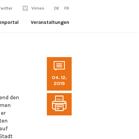
Twitter
Vimeo
DE
FR
enportal
Veranstaltungen
04. 12.
2019
rend den
PRINT
Namen
 er
ten
 auf
Stadt