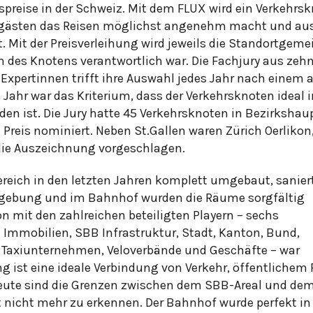
spreise in der Schweiz. Mit dem FLUX wird ein Verkehrs
rgästen das Reisen möglichst angenehm macht und au
t. Mit der Preisverleihung wird jeweils die Standortgeme
on des Knotens verantwortlich war. Die Fachjury aus zeh
Expertinnen trifft ihre Auswahl jedes Jahr nach einem 
ahr war das Kriterium, dass der Verkehrsknoten ideal 
n ist. Die Jury hatte 45 Verkehrsknoten in Bezirkshau
 Preis nominiert. Neben St.Gallen waren Zürich Oerliko
die Auszeichnung vorgeschlagen.
reich in den letzten Jahren komplett umgebaut, sanier
Umgebung und im Bahnhof wurden die Räume sorgfältig
n mit den zahlreichen beteiligten Playern – sechs
Immobilien, SBB Infrastruktur, Stadt, Kanton, Bund,
 Taxiunternehmen, Veloverbände und Geschäfte – war
ng ist eine ideale Verbindung von Verkehr, öffentliche
eute sind die Grenzen zwischen dem SBB-Areal und de
t nicht mehr zu erkennen. Der Bahnhof wurde perfekt in