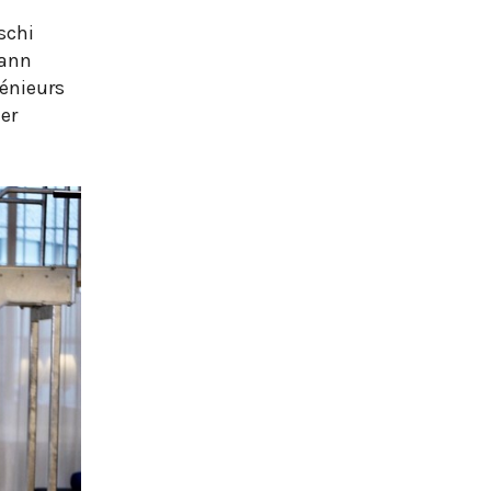
schi
mann
génieurs
ler