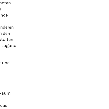
knoten
s
inde
n
anderen
in den
ptorten
n, Lugano
t und
m Raum
m
 das