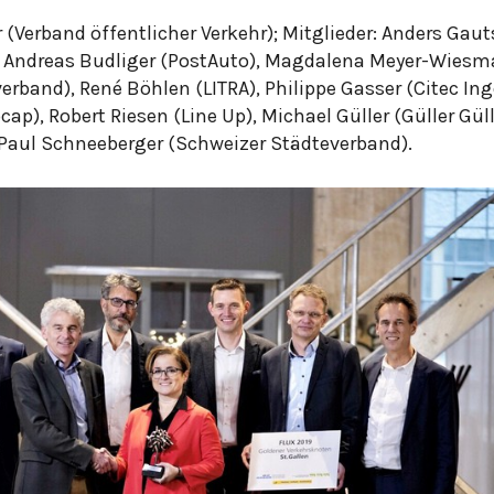
r (Verband öffentlicher Verkehr); Mitglieder: Anders Gaut
), Andreas Budliger (PostAuto), Magdalena Meyer-Wies
rband), René Böhlen (LITRA), Philippe Gasser (Citec In
cap), Robert Riesen (Line Up), Michael Güller (Güller Gül
Paul Schneeberger (Schweizer Städteverband).