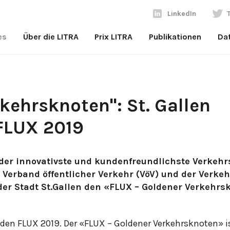
LinkedIn
es
Über die LITRA
Prix LITRA
Publikationen
Da
kehrsknoten": St. Gallen
FLUX 2019
 der innovativste und kundenfreundlichste Verkeh
r Verband öffentlicher Verkehr (VöV) und der Verke
der Stadt St.Gallen den «FLUX – Goldener Verkehrs
 den FLUX 2019. Der «FLUX – Goldener Verkehrsknoten» is