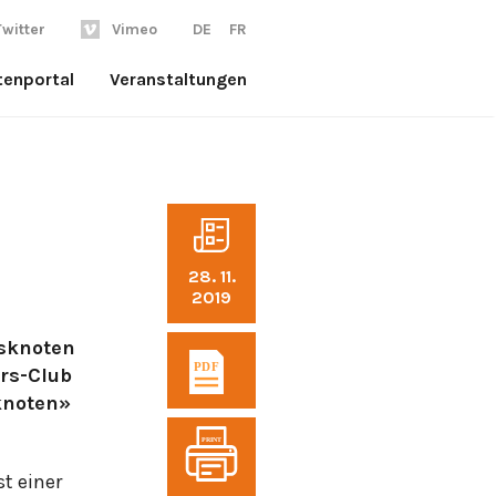
Twitter
Vimeo
DE
FR
tenportal
Veranstaltungen
28. 11.
2019
rsknoten
hrs-Club
knoten»
PRINT
t einer