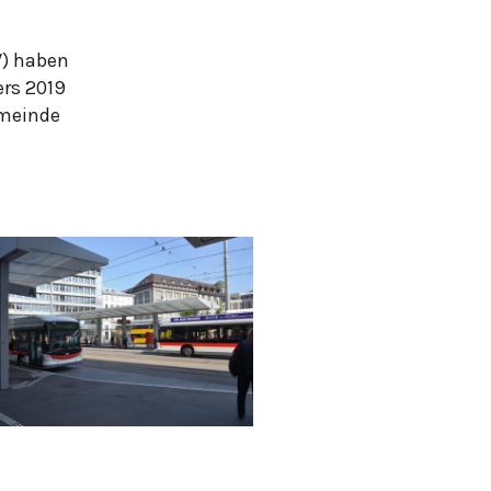
V) haben
ers 2019
emeinde