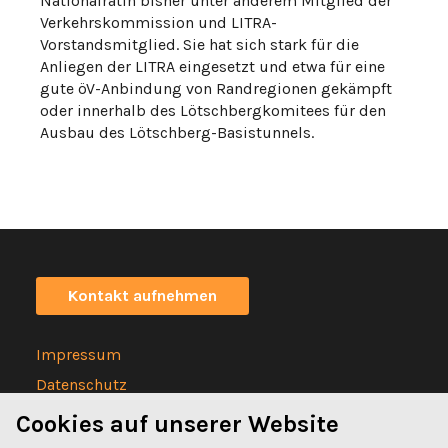
Nationalrätin bisher unter anderem Mitglied der
Verkehrskommission und LITRA-
Vorstandsmitglied. Sie hat sich stark für die
Anliegen der LITRA eingesetzt und etwa für eine
gute öV-Anbindung von Randregionen gekämpft
oder innerhalb des Lötschbergkomitees für den
Ausbau des Lötschberg-Basistunnels.
Kontakt aufnehmen
Impressum
Datenschutz
Statuten
Cookies auf unserer Website