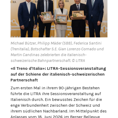
Michael Bützer, Philipp Mäder (SBB), Federica Santini
(Trenitalia), Botschafter S.E. Gian Lorenzo Cornado und
Martin Candinas zelebrierten die italienisch-
schweizerische Bahnpartnerschaft. © LITRA
«Il Treno d'Italia»: LITRA-Sessionsveranstaltung
auf der Schiene der italienisch-schweizerischen
Partnerschaft
Zum ersten Mal in ihrem 90-jährigen Bestehen
führte die LITRA ihre Sessionsveranstaltung auf
Italienisch durch. Ein bewusstes Zeichen für die
enge Verbundenheit zwischen der Schweiz und
ihrem südlichen Nachbarland. Im Mittelpunkt des
Anlasses vom 18. Juni 2026 im Berner Bellevue