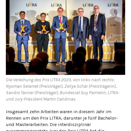
Die Verleihung des Prix LITRA 2023, von links nach rechts:
Nyoman Selamet (Preisträger), Zeliya Schär (Preisträgerin),
Sandro Tanner (Preisträger), Bundesrat Guy Parmelin, LITRA-
und Jury-Präsident Martin Candinas.
Insgesamt zehn Arbeiten waren in diesem Jahr im
Rennen um den Prix LITRA, darunter je fünf Bachelor-
und Masterarbeiten. Die interdisziplinär
zusammengesetzte Jury des Prix LITRA hat die