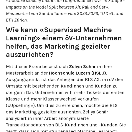
«Tradable Mobility Credits for Long-Distance Travel in Europe –
Impacts on the Modal Split between Air, Rail and Car».
Masterarbeit von Sandro Tanner vom 30.01.2023, TU Delft und
ETH Zürich.
Wie kann «Supervised Machine
Learning» einem öV-Unternehmen
helfen, das Marketing gezielter
auszurichten?
Mit dieser Frage befasst sich
Zeliya Schär
in ihrer
Masterarbeit an der
Hochschule Luzern (HSLU)
.
Ausgangspunkt ist das Anliegen der BLS AG, im öV den
Umsatz mit bestehenden Kundinnen und Kunden zu
steigern: Das Unternehmen will mehr Tickets der ersten
Klasse und mehr Klassenwechsel verkaufen
(«Upselling»). Um dies zu erreichen, möchte die BLS
das Marketing gezielter ausrichten. Zeliya Schär
analysiert in ihrer Arbeit anonymisierte
Transaktionsdaten von BLS-Kundinnen und -Kunden. Sie
zeigt, dass sich mit «Supervised Machine Learning»