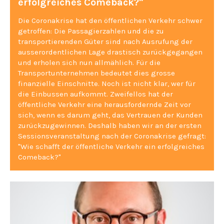
erfolgreiches Comeback?"
Die Coronakrise hat den öffentlichen Verkehr schwer
getroffen: Die Passagierzahlen und die zu
transportierenden Güter sind nach Ausrufung der
ausserordentlichen Lage drastisch zurückgegangen
und erholen sich nun allmählich. Für die
Transportunternehmen bedeutet dies grosse
finanzielle Einschnitte. Noch ist nicht klar, wer für
die Einbussen aufkommt. Zweifellos hat der
öffentliche Verkehr eine herausfordernde Zeit vor
sich, wenn es darum geht, das Vertrauen der Kunden
zurückzugewinnen. Deshalb haben wir an der ersten
Sessionsveranstaltung nach der Coronakrise gefragt:
"Wie schafft der öffentliche Verkehr ein erfolgreiches
Comeback?"