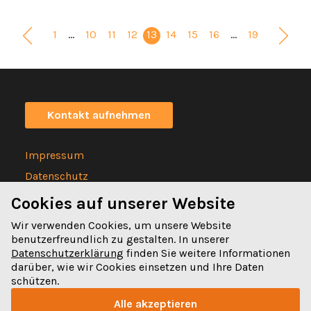
1
…
10
11
12
13
14
15
16
…
19
Kontakt aufnehmen
Impressum
Datenschutz
Statuten
Cookies auf unserer Website
Wir verwenden Cookies, um unsere Website
benutzerfreundlich zu gestalten. In unserer
Datenschutzerklärung
finden Sie weitere Informationen
darüber, wie wir Cookies einsetzen und Ihre Daten
Spitalgasse 32
schützen.
3011 Bern
Alle akzeptieren